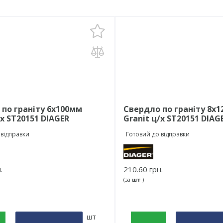
по граніту 6х100мм
Свердло по граніту 8х
/х ST20151 DIAGER
Granit ц/х ST20151 DIAG
 відправки
Готовий до відправки
.
210.60 грн.
(за
шт
)
шт