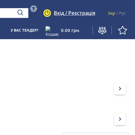
Вхід / Реєстрація
Укр
/
Рус
0.00
грн.
У ВАС ТЕНДЕР?