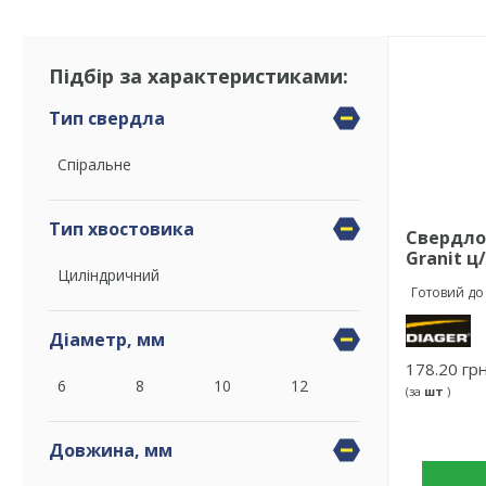
Підбір за характеристиками:
Тип свердла
Спіральне
Тип хвостовика
Свердло 
Granit ц
Циліндричний
Готовий до
Діаметр, мм
178.20 грн
6
8
10
12
(за
шт
)
Довжина, мм