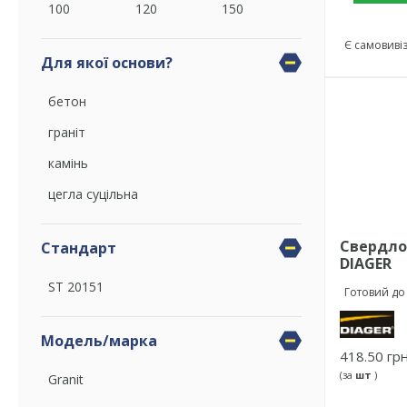
100
120
150
Є самовиві
Для якої основи?
бетон
граніт
камінь
цегла суцільна
Свердло 
Стандарт
DIAGER
ST 20151
Готовий до
Модель/марка
418.50 грн
(за
шт
)
Granit