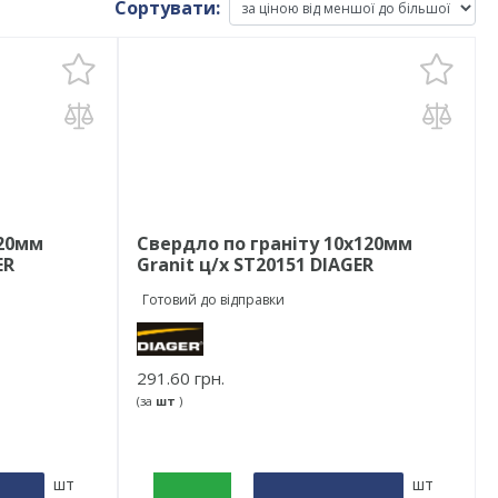
Сортувати:
120мм
Свердло по граніту 10х120мм
ER
Granit ц/х ST20151 DIAGER
Готовий до відправки
291.60 грн.
(за
шт
)
шт
шт