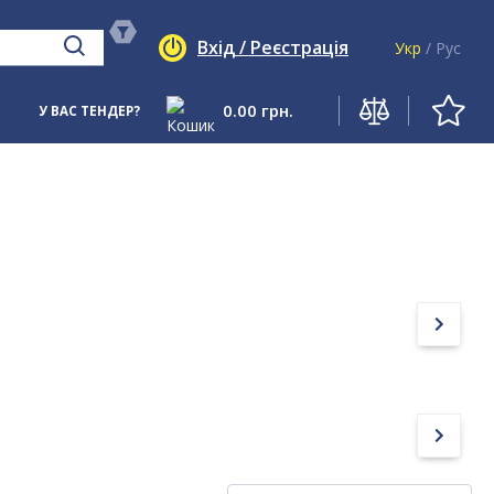
Вхід / Реєстрація
Укр
/
Рус
0.00
грн.
У ВАС ТЕНДЕР?