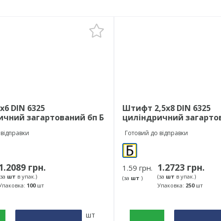
6 DIN 6325
Штифт 2,5х8 DIN 6325
ичний загартований бп Б
циліндричний загартов
товий до відправки
Готовий до відправки
1.2089 грн.
1.2723 грн.
1.59 грн.
(за
шт
в упак.)
(за
шт
в упак.)
(за
шт
)
Упаковка:
100
шт
Упаковка:
250
шт
шт