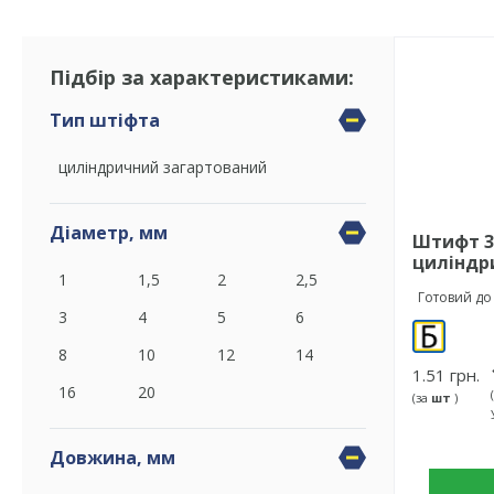
Підбір за характеристиками:
Тип штіфта
циліндричний загартований
Діаметр, мм
Штифт 3х
циліндр
1
1,5
2
2,5
Го
3
4
5
6
8
10
12
14
1.51 грн.
16
20
(за
шт
)
Довжина, мм