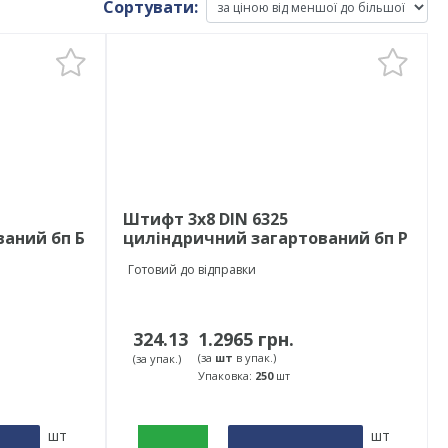
Сортувати:
Штифт 3х8 DIN 6325
аний бп Б
циліндричний загартований бп Р
Готовий до відправки
324.13
1.2965 грн.
(за
шт
в упак.)
(за упак.)
Упаковка:
250
шт
шт
шт