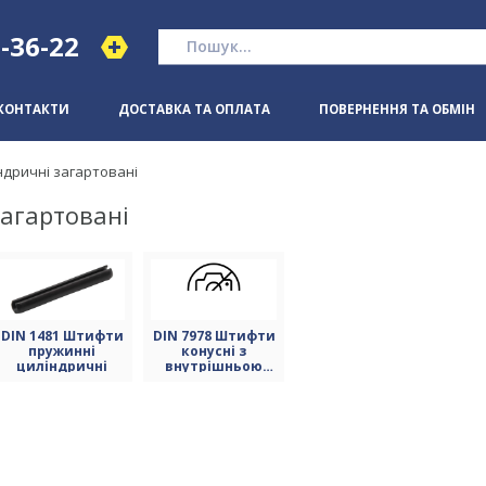
1-36-22
КОНТАКТИ
ДОСТАВКА ТА ОПЛАТА
ПОВЕРНЕННЯ ТА ОБМІН
ндричні загартовані
загартовані
(477)
DIN 1481 Штифти
DIN 7978 Штифти
пружинні
конусні з
циліндричні
внутрішньою
різьбою