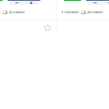
з
Доставимо
Є самовивіз
Доставимо
8 DIN 6325
Штифт 3х10 DIN 6325
ичний загартований бп Б
циліндричний загартов
товий до відправки
Готовий до відправки
1.3263 грн.
666.80
1.3336 грн.
(за
шт
в упак.)
(за
шт
в упак.)
(за упак.)
Упаковка:
250
шт
Упаковка:
500
шт