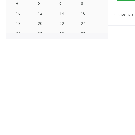
4
5
6
8
10
12
14
16
Є самовиві
18
20
22
24
26
28
30
32
36
40
45
50
55
60
70
80
90
100
110
120
Штифт 3х
Стандарт
циліндр
DIN 6325
Го
Матеріал
1.66 грн.
(за
шт
)
сталь загартована