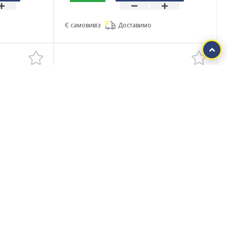
Є самовивіз
Доставимо
Штифт 4х6 DIN 6325
аний бп Р
циліндричний загартований бп Б
Готовий до відправки
1.3756 грн.
1.72 грн.
(за
шт
в упак.)
(за
шт
)
Упаковка:
250
шт