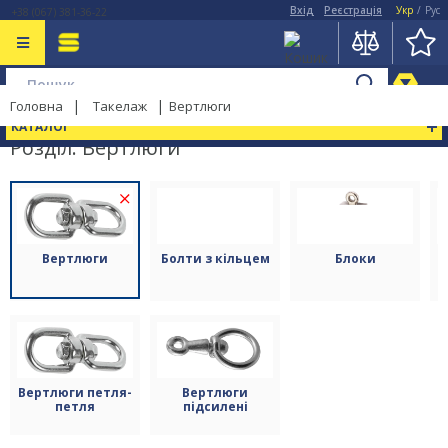
Вхід
Реєстрація
Укр
/
Рус
+38 (067) 381-36-22
Головна
Такелаж
Вертлюги
КАТАЛОГ
Розділ: Вертлюги
(15)
Вертлюги
Болти з кільцем
Блоки
Вертлюги петля-
Вертлюги
петля
підсилені