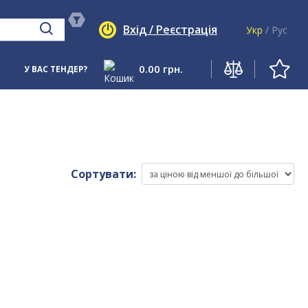
Вхід / Реєстрація
Укр
/
Рус
0.00
грн.
У ВАС ТЕНДЕР?
Сортувати: