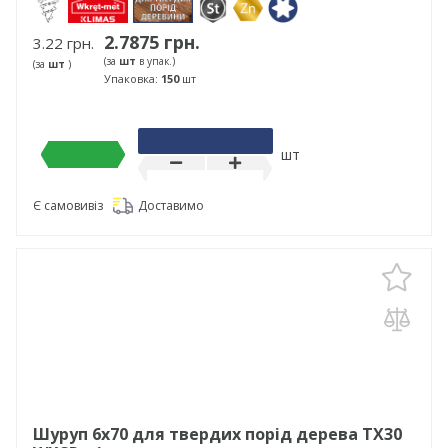
2.7875 грн.
3.22 грн.
(за
шт
в упак.)
(за
шт
)
Упаковка:
150
шт
шт
Є самовивіз
Доставимо
Шуруп 6х70 для твердих порід дерева TX30