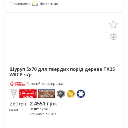
Є самовивіз
Доставимо
Шуруп 5х70 для твердих порід дерева TX25
WKCP ч/р
Готовий до відправки
2.4551 грн.
2.83 грн.
(за
шт
в упак.)
(за
шт
)
Упаковка:
150
шт