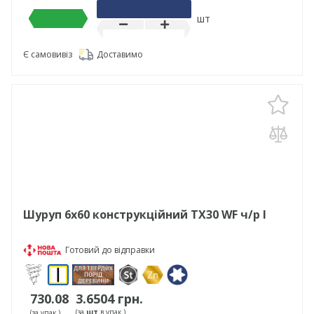
шт
Є самовивіз
Доставимо
Шуруп 6х60 конструкційний TX30 WF ч/р І
Готовий до відправки
730.08
3.6504 грн.
(за
шт
в упак.)
(за упак.)