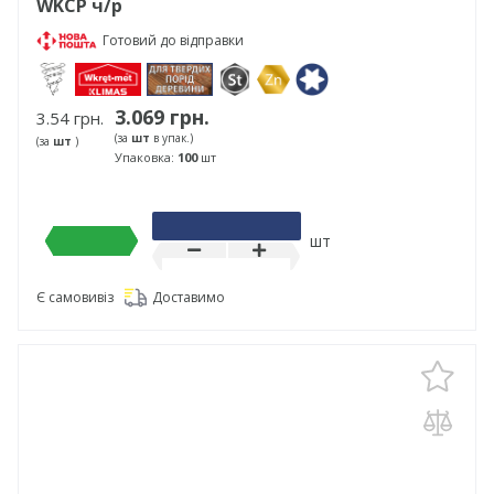
WKCP ч/р
Готовий до відправки
3.069 грн.
3.54 грн.
(за
шт
в упак.)
(за
шт
)
Упаковка:
100
шт
шт
Є самовивіз
Доставимо