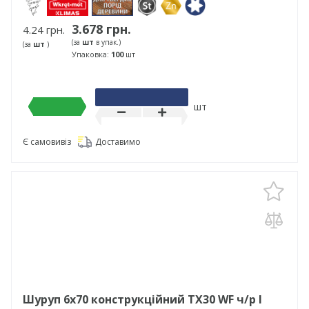
3.678 грн.
4.24 грн.
(за
шт
в упак.)
(за
шт
)
Упаковка:
100
шт
шт
Є самовивіз
Доставимо
Шуруп 6х70 конструкційний TX30 WF ч/р І