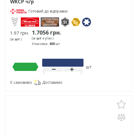
WKCP ч/р
Готовий до відправки
1.7056 грн.
1.97 грн.
(за
шт
в упак.)
(за
шт
)
Упаковка:
400
шт
шт
Є самовивіз
Доставимо