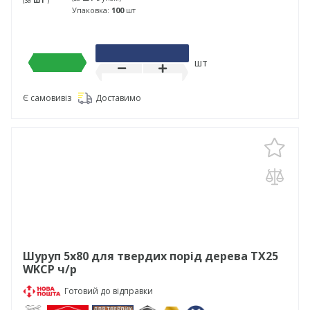
(за
шт
)
Упаковка:
100
шт
шт
Є самовивіз
Доставимо
Шуруп 5х80 для твердих порід дерева TX25
WKCP ч/р
Готовий до відправки