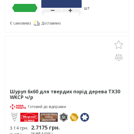
шт
Є самовивіз
Доставимо
Шуруп 6х60 для твердих порід дерева TX30
WKCP ч/р
Готовий до відправки
2.7175 грн.
3.14 грн.
(за
шт
в упак.)