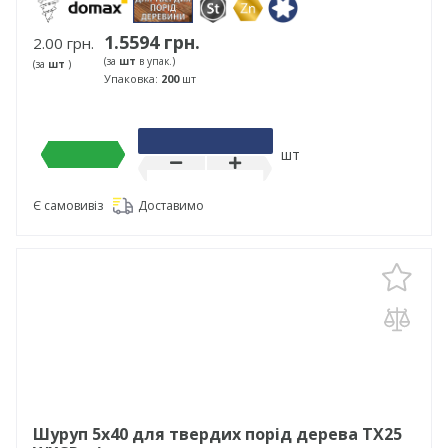
1.5594 грн.
2.00 грн.
(за
шт
в упак.)
(за
шт
)
Упаковка:
200
шт
шт
Є самовивіз
Доставимо
Шуруп 5х40 для твердих порід дерева TX25