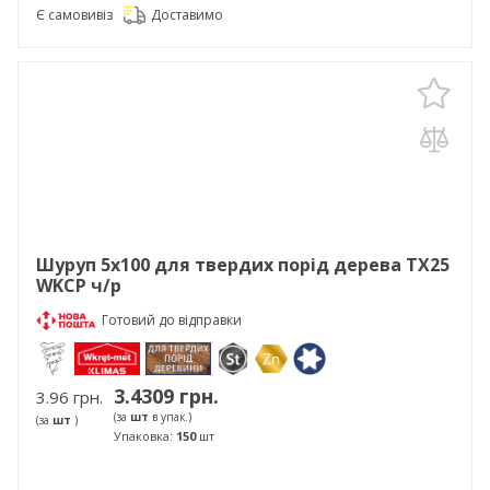
Є самовивіз
Доставимо
Шуруп 5х100 для твердих порід дерева TX25
WKCP ч/р
Готовий до відправки
3.4309 грн.
3.96 грн.
(за
шт
в упак.)
(за
шт
)
Упаковка:
150
шт