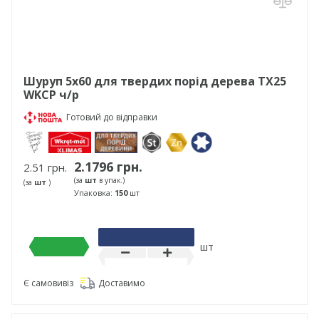
Шуруп 5х60 для твердих порід дерева TX25
WKCP ч/р
Готовий до відправки
2.1796 грн.
2.51 грн.
(за
шт
в упак.)
(за
шт
)
Упаковка:
150
шт
шт
Є самовивіз
Доставимо