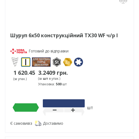
Шуруп 6х50 конструкційний TX30 WF ч/р І
Готовий до відправки
1 620.45
3.2409 грн.
(за
шт
в упак.)
(за упак.)
Упаковка:
500
шт
шт
Є самовивіз
Доставимо