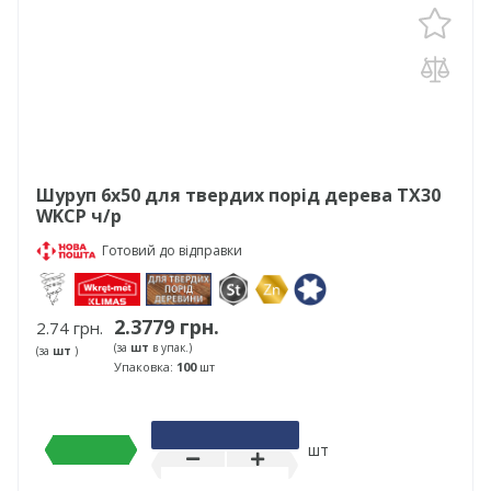
Шуруп 6х50 для твердих порід дерева TX30
WKCP ч/р
Готовий до відправки
2.3779 грн.
2.74 грн.
(за
шт
в упак.)
(за
шт
)
Упаковка:
100
шт
шт