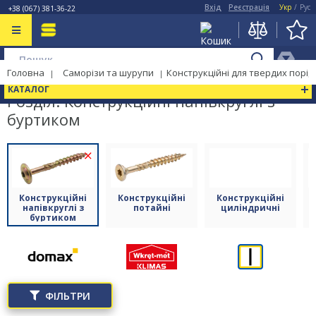
Вхід
Реєстрація
Укр
/
Рус
+38 (067) 381-36-22
Головна
Саморізи та шурупи
Конструкційні для твердих порі
КАТАЛОГ
Розділ: Конструкційні напівкруглі з
буртиком
(85)
Конструкційні
Конструкційні
Конструкційні
напівкруглі з
потайні
циліндричні
буртиком
ФІЛЬТРИ