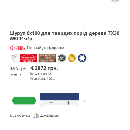
Шуруп 6х100 для твердих порід дерева TX30
WKCP ч/р
Готовий до відправки
4.2872 грн.
4.95 грн.
(за
шт
в упак.)
(за
шт
)
Упаковка:
100
шт
шт
Є самовивіз
Доставимо