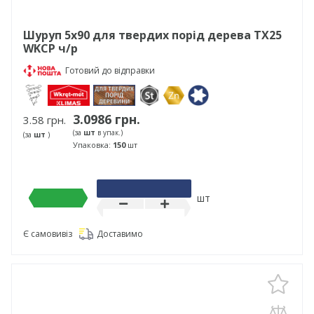
Шуруп 5х90 для твердих порід дерева TX25
WKCP ч/р
Готовий до відправки
3.0986 грн.
3.58 грн.
(за
шт
в упак.)
(за
шт
)
Упаковка:
150
шт
шт
Є самовивіз
Доставимо