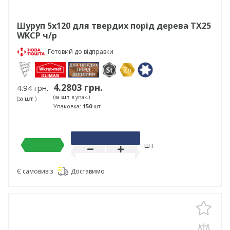
Шуруп 5х120 для твердих порід дерева TX25
WKCP ч/р
Готовий до відправки
4.2803 грн.
4.94 грн.
(за
шт
в упак.)
(за
шт
)
Упаковка:
150
шт
шт
Є самовивіз
Доставимо