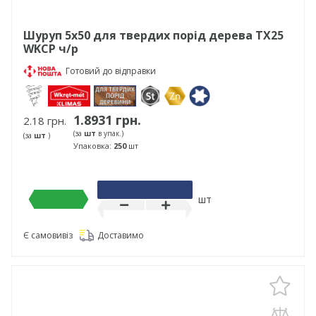
Шуруп 5х50 для твердих порід дерева TX25
WKCP ч/р
Готовий до відправки
1.8931 грн.
2.18 грн.
(за
шт
в упак.)
(за
шт
)
Упаковка:
250
шт
шт
Є самовивіз
Доставимо