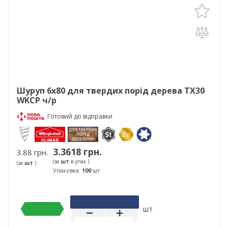
Шуруп 6х80 для твердих порід дерева TX30
WKCP ч/р
Готовий до відправки
3.3618 грн.
3.88 грн.
(за
шт
в упак.)
(за
шт
)
Упаковка:
100
шт
шт