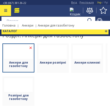
Вхід
Реєстрація
Укр
/
Рус
+38 (067) 381-36-22
Головна
Анкери
Анкери для газобетону
КАТАЛОГ
Розділ: Анкери для газобетону
(17)
Анкери для
Анкери розпірні
Анкери клинові
газобетону
Розпірні для
газобетону