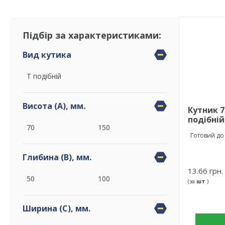
Підбір за характеристиками:
Вид кутика
Т подібній
Висота (А), мм.
Кутник 7
подібні
70
150
Готовий до
Глибина (В), мм.
13.66 грн.
50
100
(за
шт
)
Ширина (С), мм.