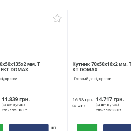
0х50х135х2 мм. Т
Кутник 70х50х16х2 мм. 
й FKT DOMAX
KT DOMAX
 відправки
Готовий до відправки
11.839 грн.
14.717 грн.
16.98 грн.
(за
шт
в упак.)
(за
шт
в упак.)
(за
шт
)
Упаковка:
10
шт
Упаковка:
50
шт
шт