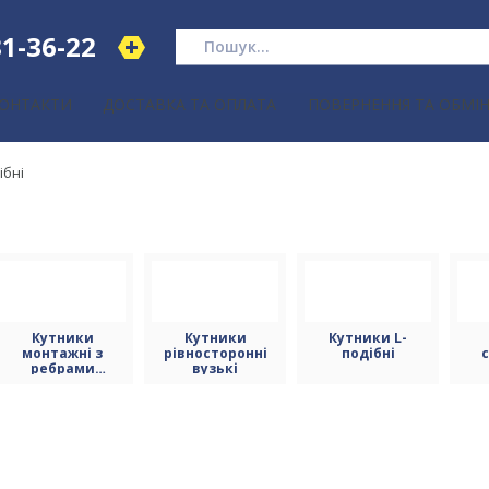
1-36-22
КОНТАКТИ
ДОСТАВКА ТА ОПЛАТА
ПОВЕРНЕННЯ ТА ОБМІН
ібні
Кутники
Кутники
Кутники L-
монтажні з
рівносторонні
подібні
ребрами
вузькі
жорсткості