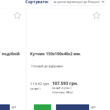
Сортувати:
Т подібній
Кутник 150х100х40х2 мм.
Готовий до відправки
107.593 грн.
114.42 грн.
(за
шт
в упак.)
(за
шт
)
Упаковка:
10
шт
шт
шт