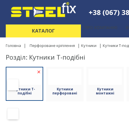
+38 (067) 38
ПРО КОМПАНІЮ
КАТАЛОГ
Головна
Перфороване кріплення
Кутники
Кутники T-под
Розділ: Кутники T-подібні
(3)
Кутники T-
Кутники
Кутники
подібні
перфоровані
монтажні