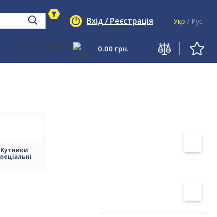
Вхід / Реєстрація
Укр
/
Рус
0.00
грн.
У ВАС ТЕНДЕР?
Кутники
спеціальні