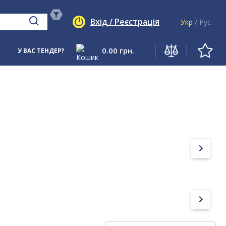
Вхід / Реєстрація
Укр
/
Рус
0.00
грн.
У ВАС ТЕНДЕР?