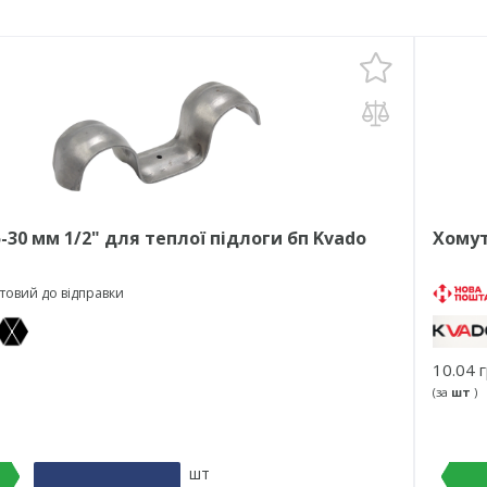
-30 мм 1/2" для теплої підлоги бп Kvado
Хомут
товий до відправки
10.04 г
(за
шт
)
шт