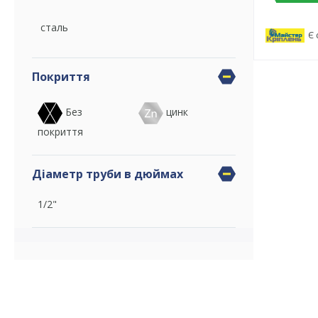
сталь
Є 
Покриття
Без
цинк
покриття
Діаметр труби в дюймах
1/2"