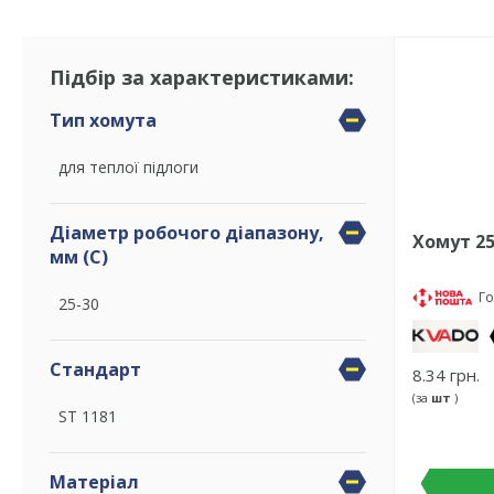
Підбір за характеристиками:
Тип хомута
для теплої підлоги
Діаметр робочого діапазону,
Хомут 25
мм (С)
Го
25-30
Стандарт
8.34 грн.
(за
шт
)
ST 1181
Матеріал