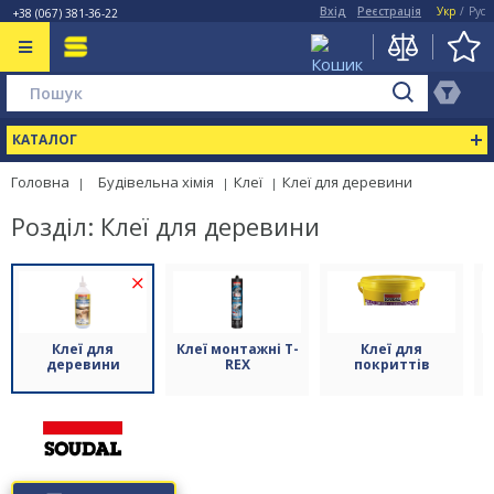
Вхід
Реєстрація
Укр
/
Рус
+38 (067) 381-36-22
КАТАЛОГ
Головна
Будівельна хімія
Клеї
Клеї для деревини
Розділ: Клеї для деревини
(6)
Клеї для
Клеї монтажні T-
Клеї для
деревини
REX
покриттів