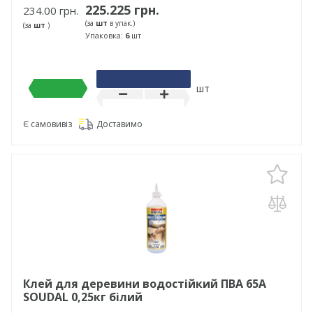
225.225 грн.
234.00 грн.
(за
шт
в упак.)
(за
шт
)
Упаковка:
6
шт
шт
Є самовивіз
Доставимо
Клей для деревини водостійкий ПВА 65А
SOUDAL 0,25кг білий