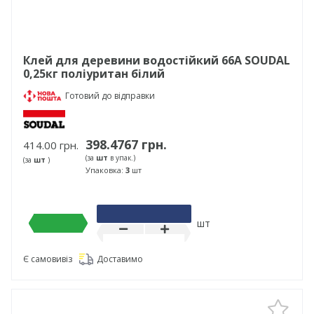
Клей для деревини водостійкий 66А SOUDAL
0,25кг поліуритан білий
Готовий до відправки
398.4767 грн.
414.00 грн.
(за
шт
в упак.)
(за
шт
)
Упаковка:
3
шт
шт
Є самовивіз
Доставимо