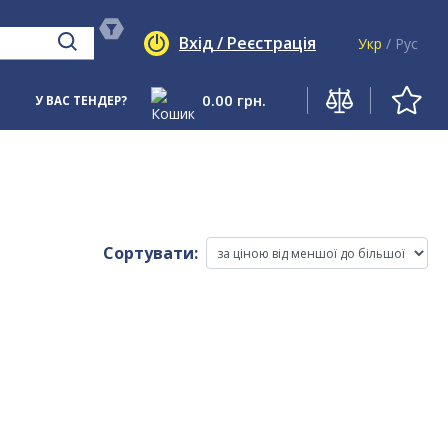
Вхід / Реєстрація
Укр
/
Рус
0.00
грн.
У ВАС ТЕНДЕР?
Сортувати: